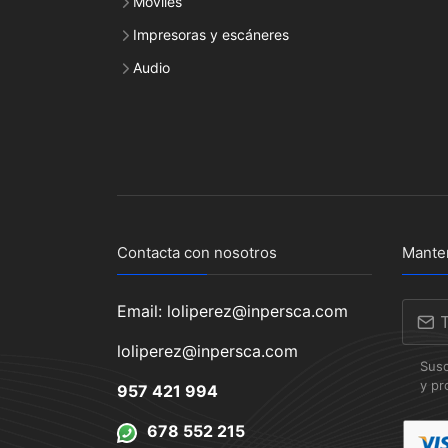
Móviles
Impresoras y escáneres
Audio
Contacta con nosotros
Mante
Email: loliperez@inpersca.com
loliperez@inpersca.com
Susc
y pr
957 421 994
678 552 215